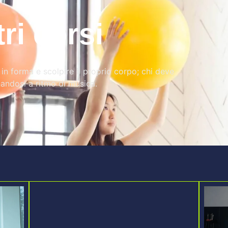
tri corsi
i in forma e scolpire il proprio corpo; chi deve
enandosi a ritmo di musica.