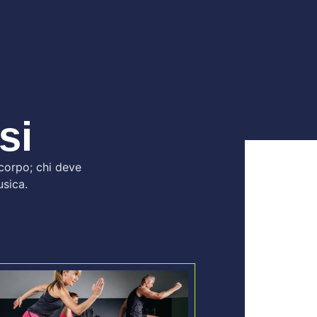
si
o corpo; chi deve
usica.