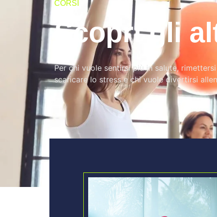
CORSI
Scopri gli al
Per chi vuole sentirsi più in salute, rimetters
scaricare lo stress e chi vuole divertirsi all