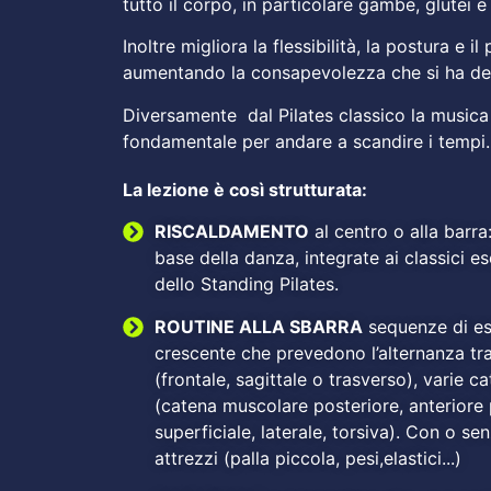
tutto il corpo, in particolare gambe, glutei 
Inoltre migliora la flessibilità, la postura e i
aumentando la consapevolezza che si ha del
Diversamente dal Pilates classico la music
fondamentale per andare a scandire i tempi.
La lezione è così strutturata:
RISCALDAMENTO
al centro o alla barra
base della danza, integrate ai classici e
dello Standing Pilates.
ROUTINE ALLA SBARRA
sequenze di ese
crescente che prevedono l’alternanza tra 
(frontale, sagittale o trasverso), varie c
(catena muscolare posteriore, anteriore 
superficiale, laterale, torsiva). Con o senz
attrezzi (palla piccola, pesi,elastici...)