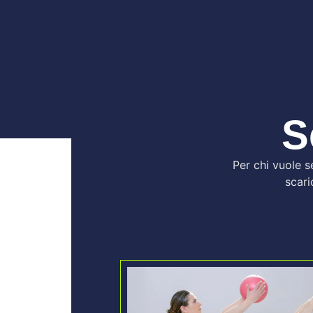
S
Per chi vuole se
scari