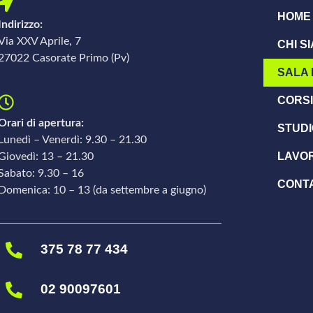
HOME
Indirizzo:
Via XXV Aprile, 7
CHI S
27022 Casorate Primo (Pv)
SALA 
CORSI
Orari di apertura:
STUDI
Lunedì – Venerdì: 9.30 – 21.30
LAVOR
Giovedì: 13 – 21.30
Sabato: 9.30 – 16
CONTA
Domenica: 10 – 13 (da settembre a giugno)
375 78 77 434
02 90097601