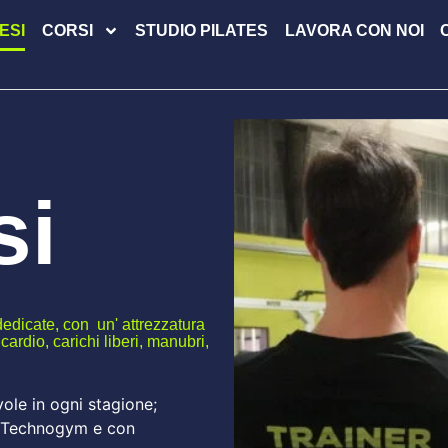
ESI
CORSI
STUDIO PILATES
LAVORA CON NOI
si
edicate, con un' attrezzatura
rdio, carichi liberi, manubri,
ole in ogni stagione;
i Technogym e con