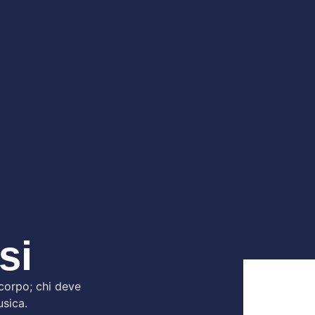
si
o corpo; chi deve
usica.