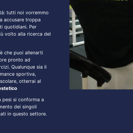
ità: tutti noi vorremmo
nza accusare troppa
ti quotidiani. Per
ù volto alla ricerca del
 è che puoi allenarti
tore pronto ad
cizi. Qualunque sia il
ormance sportiva,
colare, otterrai al
estetico
la pesi si conforma a
mento dei singoli
ati in questo settore.