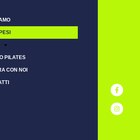
IAMO
PESI
O PILATES
A CON NOI
TTI